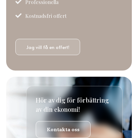

Professionella

Kostnadsfri offert
Jag vill få en offert!
Hör av dig för förbättring
av din ekonomi!
Kontakta oss