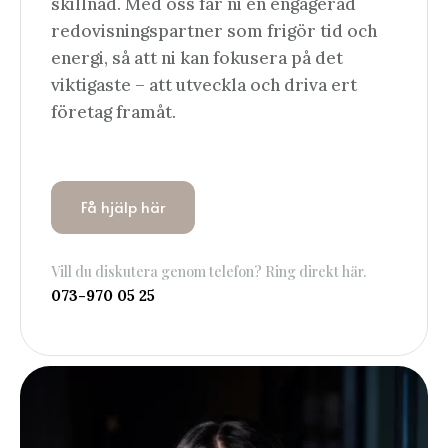
skillnad. Med oss får ni en engagerad
redovisningspartner som frigör tid och
energi, så att ni kan fokusera på det
viktigaste – att utveckla och driva ert
företag framåt.
Få hjälp här
Vill du diskutera genom telefon? Ring direkt här.
073-970 05 25