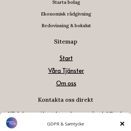
Starta bolag
Ekonomisk rådgivning
Redovinsing & bokslut
Sitemap
Start
Våra Tjänster
Om oss
Kontakta oss direkt
Vill du komma i kontakt med oss omgående? Tryck
här nedan så öppnas ett nytt fönster direkt.
GDPR & Samtycke