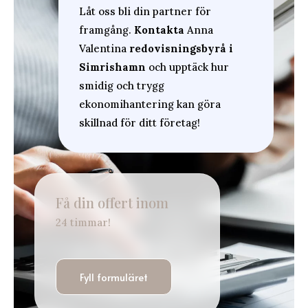
Låt oss bli din partner för
framgång.
Kontakta
Anna
Valentina
redovisningsbyrå i
Simrishamn
och upptäck hur
smidig och trygg
ekonomihantering kan göra
skillnad för ditt företag!
Få din offert inom
24 timmar!
Fyll formuläret