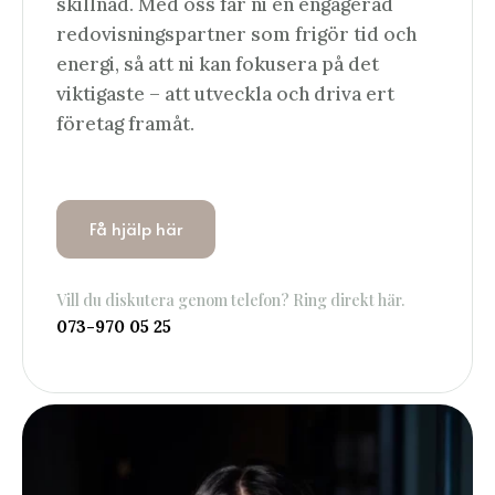
skillnad. Med oss får ni en engagerad
redovisningspartner som frigör tid och
energi, så att ni kan fokusera på det
viktigaste – att utveckla och driva ert
företag framåt.
Få hjälp här
Vill du diskutera genom telefon? Ring direkt här.
073-970 05 25