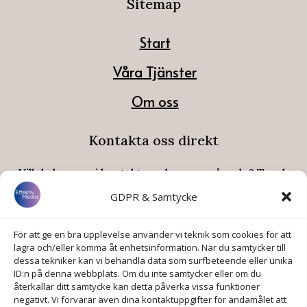
Sitemap
Start
Våra Tjänster
Om oss
Kontakta oss direkt
Vill du komma i kontakt med oss omgående? Tryck
här nedan så öppnas ett nytt fönster direkt.
GDPR & Samtycke
073-970 05 25

För att ge en bra upplevelse använder vi teknik som cookies för att
lagra och/eller komma åt enhetsinformation. När du samtycker till
dessa tekniker kan vi behandla data som surfbeteende eller unika
anna@valentinaredovisning.se
ID:n på denna webbplats. Om du inte samtycker eller om du

återkallar ditt samtycke kan detta påverka vissa funktioner
negativt. Vi förvarar även dina kontaktuppgifter för ändamålet att