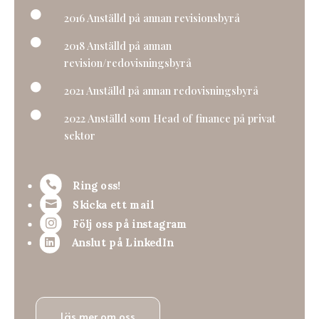

2016 Anställd på annan revisionsbyrå

2018 Anställd på annan
revision/redovisningsbyrå

2021 Anställd på annan redovisningsbyrå

2022 Anställd som Head of finance på privat
sektor

Ring oss!

Skicka ett mail

Följ oss på instagram
Anslut på LinkedIn

Läs mer om oss