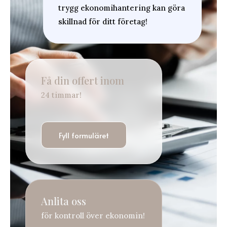
trygg ekonomihantering kan göra
skillnad för ditt företag!
Få din offert inom
24 timmar!
Fyll formuläret
Anlita oss
för kontroll över ekonomin!